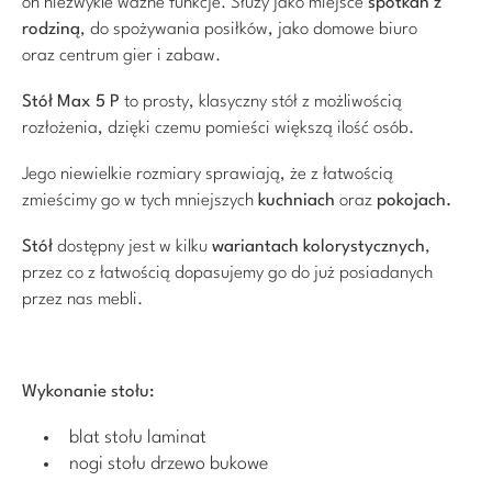
on niezwykle ważne funkcje. Służy jako miejsce
spotkań z
rodziną
, do spożywania posiłków, jako domowe biuro
oraz centrum gier i zabaw.
Stół Max 5
P
to prosty, klasyczny stół z możliwością
rozłożenia, dzięki czemu pomieści większą ilość osób.
Jego niewielkie rozmiary sprawiają, że z łatwością
zmieścimy go w tych mniejszych
kuchniach
oraz
pokojach.
Stół
dostępny jest w kilku
wariantach kolorystycznych
,
przez co z łatwością dopasujemy go do już posiadanych
przez nas mebli.
Wykonanie stołu:
blat stołu laminat
nogi stołu drzewo bukowe