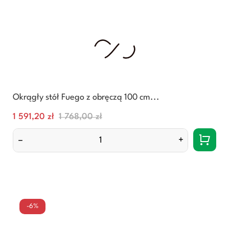
Okrągły stół Fuego z obręczą 100 cm...
Cena
Normalna
1 591,20 zł
1 768,00 zł
cena
–
+
-6%