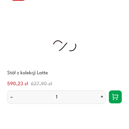
Stół z kolekcji Latte
Cena
Normalna
590,23 zł
627,90 zł
cena
–
+