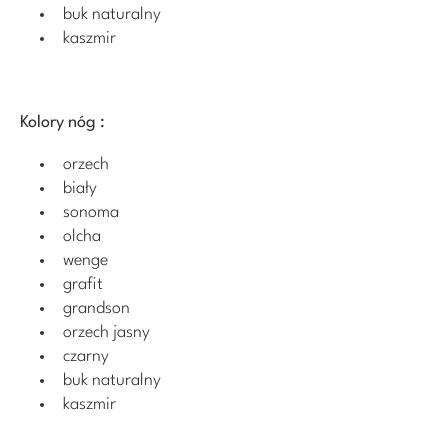
buk naturalny
kaszmir
Kolory nóg :
orzech
biały
sonoma
olcha
wenge
grafit
grandson
orzech jasny
czarny
buk naturalny
kaszmir