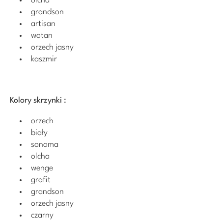
olcha
grandson
artisan
wotan
orzech jasny
kaszmir
Kolory skrzynki :
orzech
biały
sonoma
olcha
wenge
grafit
grandson
orzech jasny
czarny