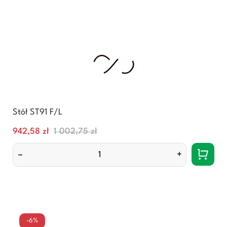
Stół ST91 F/L
Cena
Normalna
942,58 zł
1 002,75 zł
cena
–
+
-6%