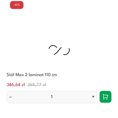
-6%
Stół Max 2 laminat 110 cm
Cena
Normalna
346,64 zł
368,77 zł
cena
–
+