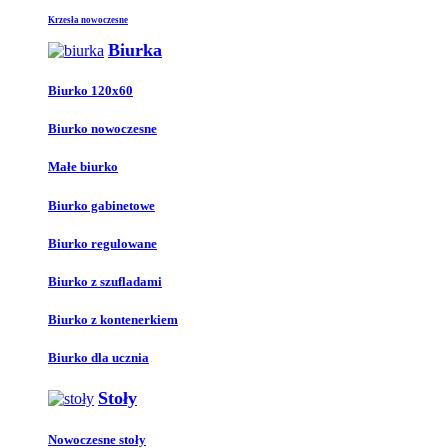
Krzesła nowoczesne
Biurka
Biurko 120x60
Biurko nowoczesne
Małe biurko
Biurko gabinetowe
Biurko regulowane
Biurko z szufladami
Biurko z kontenerkiem
Biurko dla ucznia
Stoły
Nowoczesne stoły