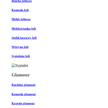
Biurko loftowe
Komoda loft
Meble loftowe
Meblościanka loft
Stolik kawowy loft
Witryna loft
Sypialnia loft
Glamour
Kuchnia glamour
Komoda glamour
Krzesła glamour