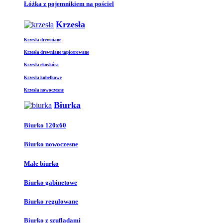
Łóżka z pojemnikiem na pościel
Krzesła
Krzesła drewniane
Krzesła drewniane tapicerowane
Krzesła ekoskóra
Krzesła kubełkowe
Krzesła nowoczesne
Biurka
Biurko 120x60
Biurko nowoczesne
Małe biurko
Biurko gabinetowe
Biurko regulowane
Biurko z szufladami