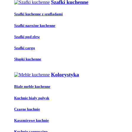
Szafki kuchenne
Szafki kuchenne z szufladami
Szafki narożne kuchenne
Szafki pod zlew
Szafki cargo
Słupki kuchenne
Kolorystyka
Biale meble kuchenne
Kuchnie biały połysk
Czarne kuchnie
Kaszmirowe kuchnie
Kuchnie cappuccino