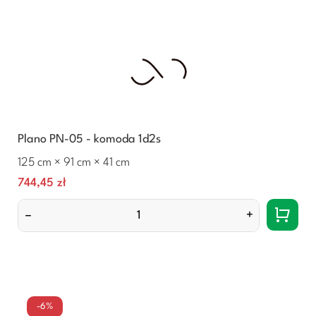
Plano PN-05 - komoda 1d2s
125 cm × 91 cm × 41 cm
Cena
744,45 zł
–
+
-6%