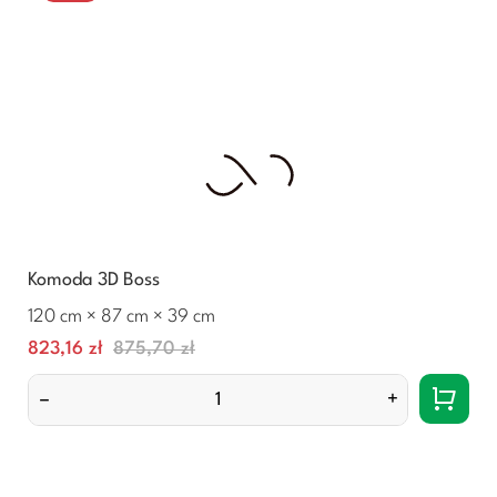
Komoda 3D Boss
120 cm × 87 cm × 39 cm
Cena
Normalna
823,16 zł
875,70 zł
cena
–
+