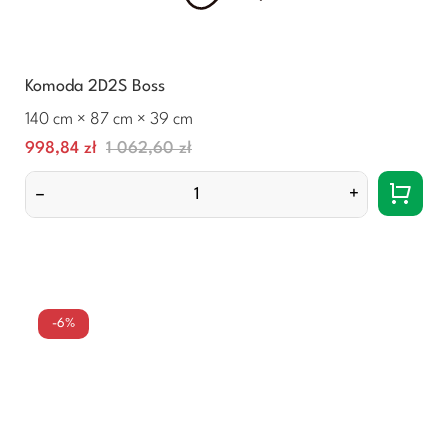
Komoda 2D2S Boss
140 cm × 87 cm × 39 cm
Cena
Normalna
998,84 zł
1 062,60 zł
cena
–
+
-6%