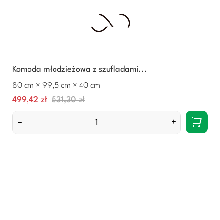
Komoda młodzieżowa z szufladami...
80 cm × 99,5 cm × 40 cm
Cena
Normalna
499,42 zł
531,30 zł
cena
–
+