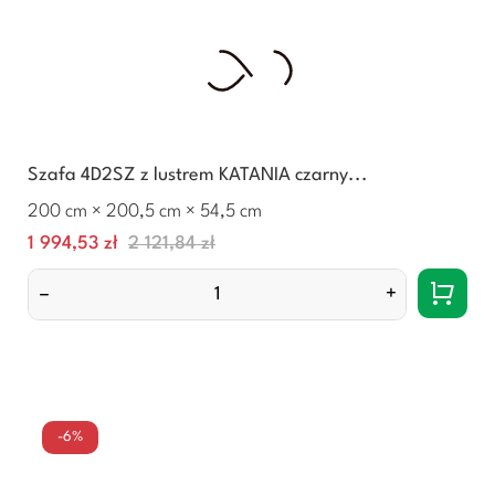
Szafa 4D2SZ z lustrem KATANIA czarny...
200 cm × 200,5 cm × 54,5 cm
Cena
Normalna
1 994,53 zł
2 121,84 zł
cena
–
+
-6%