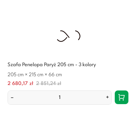
Szafa Penelopa Paryż 205 cm - 3 kolory
205 cm × 215 cm × 66 cm
Cena
Normalna
2 680,17 zł
2 851,24 zł
cena
–
+