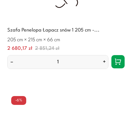
Szafa Penelopa Łapacz snów 1 205 cm -...
205 cm × 215 cm × 66 cm
Cena
Normalna
2 680,17 zł
2 851,24 zł
cena
–
+
-6%