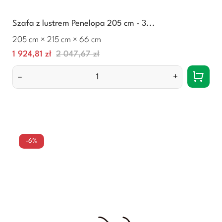
Szafa z lustrem Penelopa 205 cm - 3...
205 cm × 215 cm × 66 cm
Cena
Normalna
1 924,81 zł
2 047,67 zł
cena
–
+
-6%