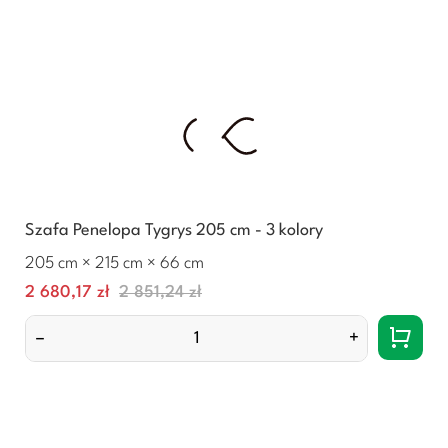
Szafa Penelopa Tygrys 205 cm - 3 kolory
205 cm × 215 cm × 66 cm
Cena
Normalna
2 680,17 zł
2 851,24 zł
cena
–
+