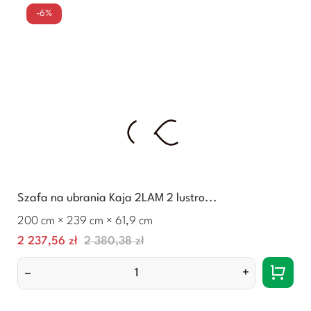
-6%
Szafa na ubrania Kaja 2LAM 2 lustro...
200 cm × 239 cm × 61,9 cm
Cena
Normalna
2 237,56 zł
2 380,38 zł
cena
–
+