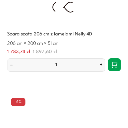
Szara szafa 206 cm z lamelami Nelly 4D
206 cm × 200 cm × 51 cm
Cena
Normalna
1 783,74 zł
1 897,60 zł
cena
–
+
-6%