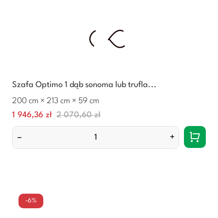
Szafa Optimo 1 dąb sonoma lub trufla...
200 cm × 213 cm × 59 cm
Cena
Normalna
1 946,36 zł
2 070,60 zł
cena
–
+
-6%