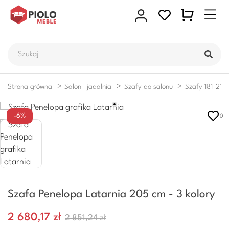
Strona główna
Salon i jadalnia
Szafy do salonu
Szafy 181-210
-6%
0
Szafa Penelopa Latarnia 205 cm - 3 kolory
2 680,17 zł
2 851,24 zł