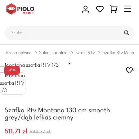
Strona główna
Salon i jadalnia
Szafki RTV
Szafka Rtv Montan
-6%
0
Szafka Rtv Montana 130 cm smooth
grey/dąb lefkas ciemny
511,71 zł
544,37 zł