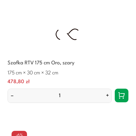
Szafka RTV 175 cm Oro, szary
175 cm × 30 cm × 32 cm
Cena
478,80 zł
–
+
-6%