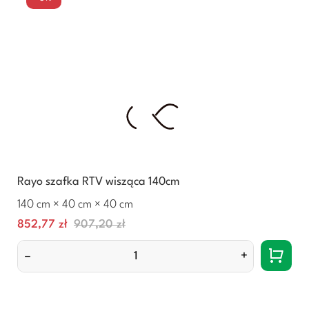
Rayo szafka RTV wisząca 140cm
140 cm × 40 cm × 40 cm
Cena
Normalna
852,77 zł
907,20 zł
cena
–
+