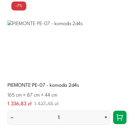
-7%
PIEMONTE PE-07 - komoda 2d4s
165 cm × 87 cm × 44 cm
Cena
Normalna
1 336,83 zł
1 437,45 zł
cena
–
+