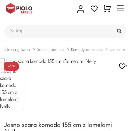
Strona główna
Salon i jadalnia
Komody do salonu
Jasno szara
-6%
1
Jasno szara komoda 155 cm z lamelami