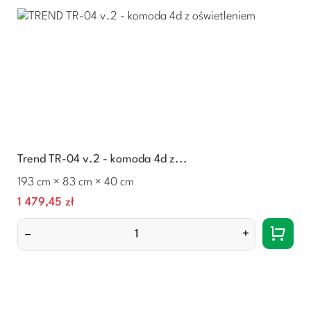
Trend TR-04 v.2 - komoda 4d z...
193 cm × 83 cm × 40 cm
Cena
1 479,45 zł
–
+