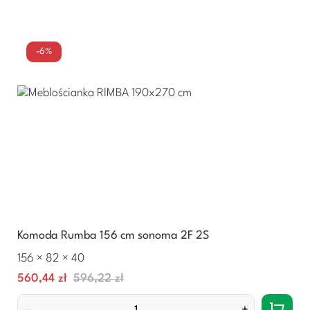
-6%
Komoda Rumba 156 cm sonoma 2F 2S
156 × 82 × 40
Cena
Normalna
560,44 zł
596,22 zł
cena