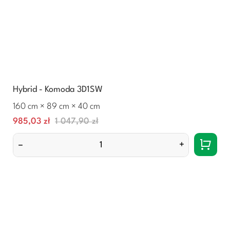
Hybrid - Komoda 3D1SW
160 cm × 89 cm × 40 cm
Cena
Normalna
985,03 zł
1 047,90 zł
cena
–
+