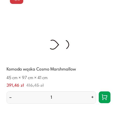
Komoda wąska Cosmo Marshmallow
45 cm × 97 cm × 41 cm
Cena
Normalna
391,46 zł
416,45 zł
cena
–
+