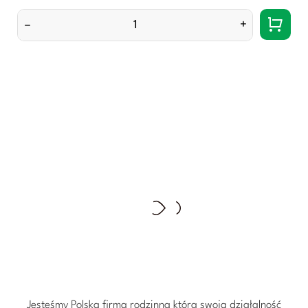
cena
–
+
Jesteśmy Polską firmą rodzinną która swoją działalność