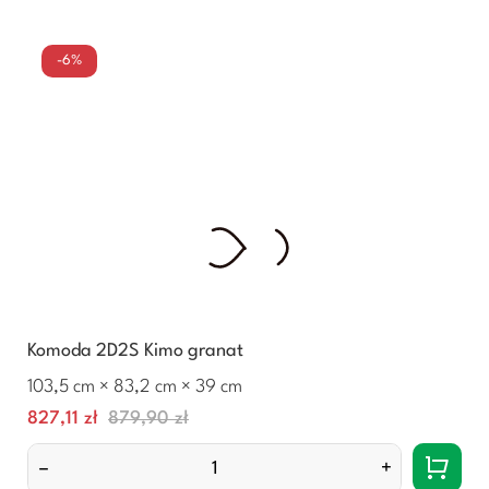
-6%
Komoda 2D2S Kimo granat
103,5 cm × 83,2 cm × 39 cm
Cena
Normalna
827,11 zł
879,90 zł
cena
–
+