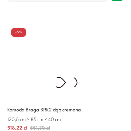
-6%
Komoda Braga BRK2 dąb cremona
120,5 cm × 85 cm × 40 cm
Cena
Normalna
518,22 zł
551,30 zł