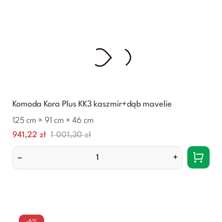
Komoda Kora Plus KK3 kaszmir+dąb mavelie
125 cm × 91 cm × 46 cm
Cena
Normalna
941,22 zł
1 001,30 zł
cena
–
+
-6%