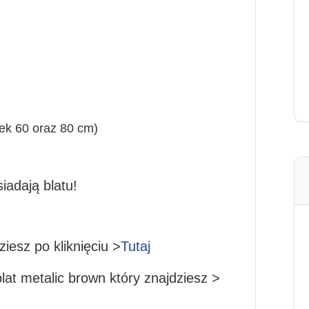
fek 60 oraz 80 cm)
iadają blatu!
iesz po kliknięciu >
Tutaj
blat
metalic brown
który znajdziesz >