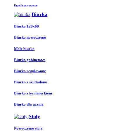
Krzesła nowoczesne
Biurka
Biurko 120x60
Biurko nowoczesne
Małe biurko
Biurko gabinetowe
Biurko regulowane
Biurko z szufladami
Biurko z kontenerkiem
Biurko dla ucznia
Stoły
Nowoczesne stoły