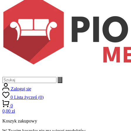
Zaloguj się
0
Lista życzeń
(
0
)
0
0,00 zł
Koszyk zakupowy
W Twoim koszyku nie ma więcej produktów