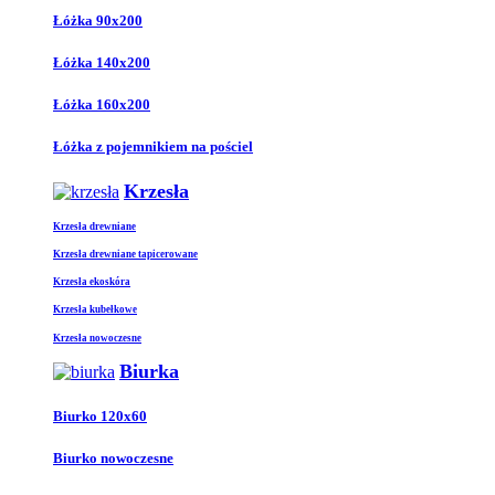
Łóżka 90x200
Łóżka 140x200
Łóżka 160x200
Łóżka z pojemnikiem na pościel
Krzesła
Krzesła drewniane
Krzesła drewniane tapicerowane
Krzesła ekoskóra
Krzesła kubełkowe
Krzesła nowoczesne
Biurka
Biurko 120x60
Biurko nowoczesne