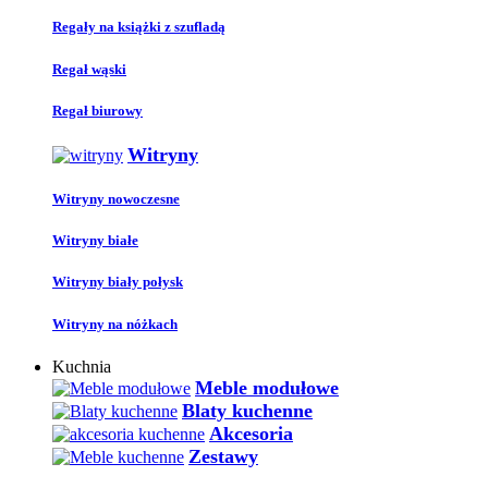
Regały na książki z szufladą
Regał wąski
Regał biurowy
Witryny
Witryny nowoczesne
Witryny białe
Witryny biały połysk
Witryny na nóżkach
Kuchnia
Meble modułowe
Blaty kuchenne
Akcesoria
Zestawy