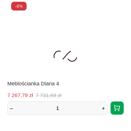
-6%
Meblościanka Diana 4
Cena
Normalna
7 267,79 zł
7 731,69 zł
cena
–
+