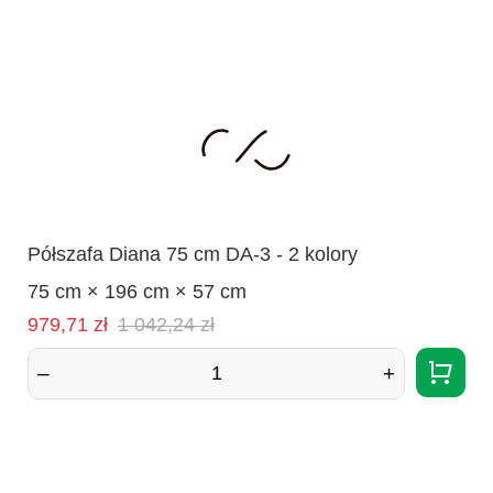
Półszafa Diana 75 cm DA-3 - 2 kolory
75 cm × 196 cm × 57 cm
Cena
Normalna
979,71 zł
1 042,24 zł
cena
–
+