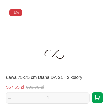
-6%
Ława 75x75 cm Diana DA-21 - 2 kolory
Cena
Normalna
567,55 zł
603,78 zł
cena
–
+