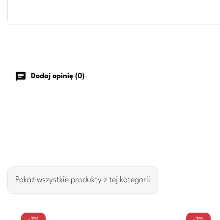
chat
Dodaj opinię (0)
Pokaż wszystkie produkty z tej kategorii
-7%
-7%