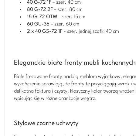
40 G-72 1F
– szer. 40 cm
80 G-72 2F
– szer. 80 cm
15 G-72 OTW
– szer. 15 cm
60 GU-36
– szer. 60 cm
2 x 40 GS-72 1F
- szer. jednej szafki 40 cm
Eleganckie białe fronty mebli kuchennych 
Białe frezowane fronty nadają meblom wyjątkowy, elegan
wykończenie sprawiają, że fronty te przyciągają wzrok i 
delikatna faktura i czysty, klasyczny kolor tworzą wrażen
wpisując się w różne aranżacje wnętrz.
Stylowe czarne uchwyty