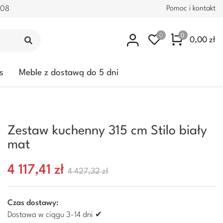
.08
Pomoc i kontakt
0
0
0,00 zł
s
Meble z dostawą do 5 dni
Zestaw kuchenny 315 cm Stilo biały
mat
4 117,41 zł
4 427,32 zł
Czas dostawy:
Dostawa w ciągu 3-14 dni ✔