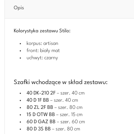
Opis
Kolorystyka zestawu Stilo:
korpus: artisan
front: biały mat
uchwyt: czarny
Szafki wchodzące w skład zestawu:
40 DK-210 2F
– szer. 40 cm
40 D 1F BB
– szer. 40 cm
80 ZL 2F BB
– szer. 80 cm
15 D OTW BB
– szer. 15 cm
60 D GAZ BB
– szer. 60 cm
80 D 3S BB
– szer. 80 cm