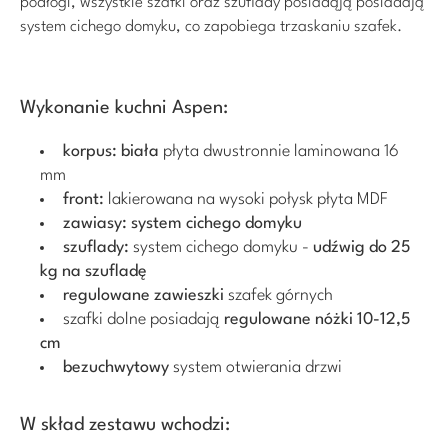
podłogi, wszystkie szafki oraz szuflady posiadąją posiadają
system cichego domyku, co zapobiega trzaskaniu szafek.
Wykonanie kuchni Aspen:
korpus:
biała
płyta dwustronnie laminowana 16
mm
front:
lakierowana na wysoki połysk płyta MDF
zawiasy:
system cichego domyku
szuflady:
system cichego domyku -
udźwig do 25
kg na szufladę
regulowane zawieszki
szafek górnych
szafki dolne posiadają
regulowane nóżki 10-12,5
cm
bezuchwytowy
system otwierania drzwi
W skład zestawu wchodzi: