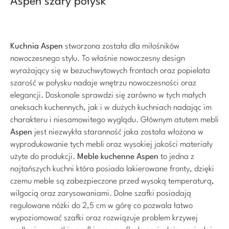
Aspen szary połysk
Kuchnia Aspen
stworzona została dla miłośników
nowoczesnego stylu. To właśnie nowoczesny design
wyrażający się w bezuchwytowych frontach oraz popielata
szarość w połysku nadaje wnętrzu nowoczesności oraz
elegancji. Doskonale sprawdzi się zarówno w tych małych
aneksach kuchennych, jak i w dużych kuchniach nadając im
charakteru i niesamowitego wyglądu. Głównym atutem mebli
Aspen
jest niezwykła staranność jaka została włożona w
wyprodukowanie tych mebli oraz wysokiej jakości materiały
użyte do produkcji.
Meble kuchenne Aspen
to jedna z
najtańszych kuchni która posiada lakierowane fronty, dzięki
czemu meble są zabezpieczone przed wysoką temperaturą,
wilgocią oraz zarysowaniami. Dolne szafki posiadają
regulowane nóżki do 2,5 cm w górę co pozwala łatwo
wypoziomować szafki oraz rozwiązuje problem krzywej