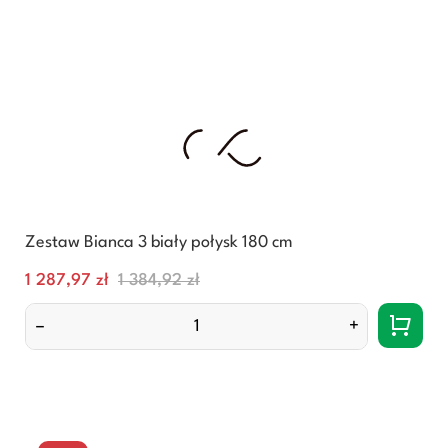
Zestaw Bianca 3 biały połysk 180 cm
Cena
Normalna
1 287,97 zł
1 384,92 zł
cena
–
+