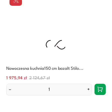
-7%
Nowoczesna kuchnia150 cm bazalt Stilo...
Cena
Normalna
1 975,94 zł
2 124,67 zł
cena
–
+