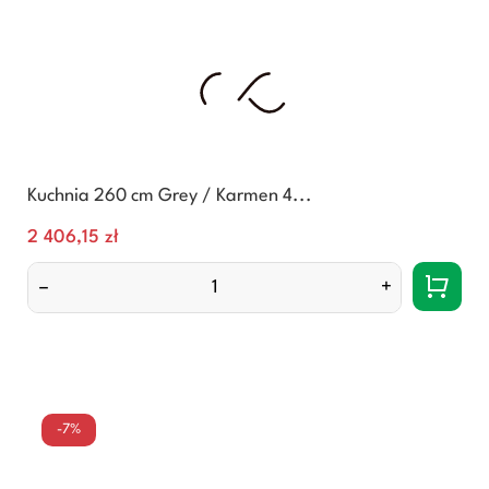
Kuchnia 260 cm Grey / Karmen 4...
Cena
2 406,15 zł
–
+
-7%