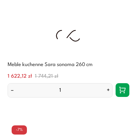
Meble kuchenne Sara sonoma 260 cm
Cena
Normalna
1 622,12 zł
1 744,21 zł
cena
–
+
-7%