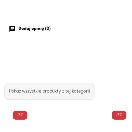
chat
Dodaj opinię (0)
Pokaż wszystkie produkty z tej kategorii
-7%
-7%