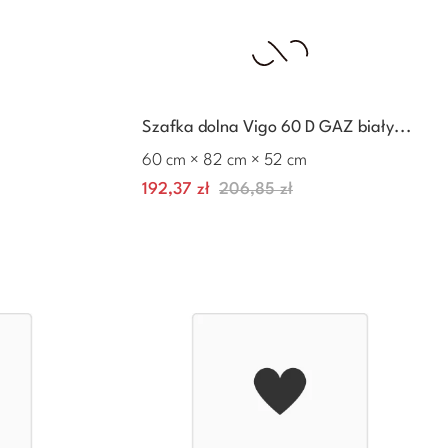
Szafka dolna Vigo 60 D GAZ biały...
60 cm × 82 cm × 52 cm
Cena
Normalna
192,37 zł
206,85 zł
+
–
+
cena