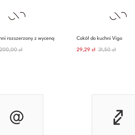
chni rozszerzony z wyceną
Cokół do kuchni Vigo
Normalna
Cena
Normalna
200,00 zł
29,29 zł
31,50 zł
cena
cena
+
–