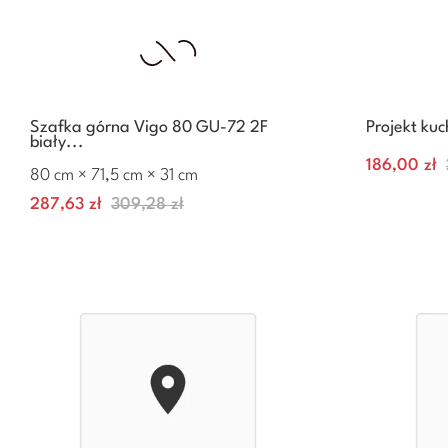
Szafka górna Vigo 80 GU-72 2F
Projekt ku
biały...
Cena
186,00 zł
80 cm × 71,5 cm × 31 cm
–
+
–
Cena
Normalna
287,63 zł
309,28 zł
cena