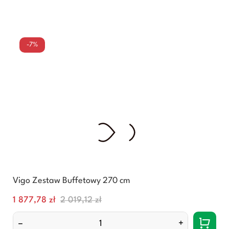
-7%
Vigo Zestaw Buffetowy 270 cm
Cena
Normalna
1 877,78 zł
2 019,12 zł
cena
–
+