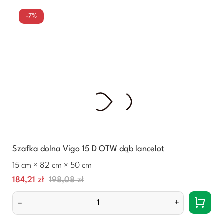
-7%
Szafka dolna Vigo 15 D OTW dąb lancelot
15 cm × 82 cm × 50 cm
Cena
Normalna
184,21 zł
198,08 zł
cena
–
+