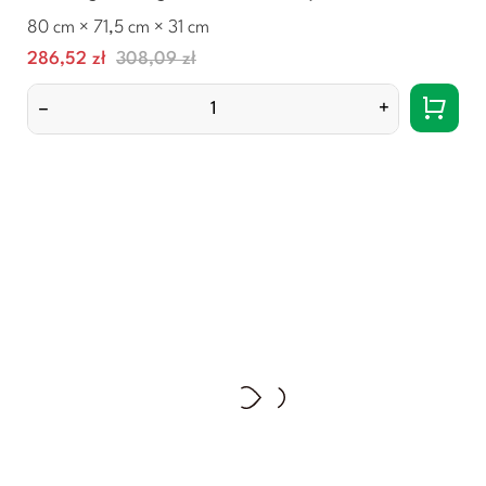
80 cm × 71,5 cm × 31 cm
Cena
Normalna
286,52 zł
308,09 zł
cena
–
+