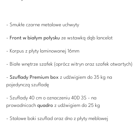
- Smukłe czarne metalowe uchwyty
-
Front w białym połysku
ze wstawką dąb lancelot
- Korpus z płyty laminowanej 16mm
- Białe wnętrze szafek (oprócz witryn oraz szafek otwartych)
-
Szuflady Premium box
z udźwigiem do 35 kg na
pojedynczą szufladę
- Szuflady 40 cm o oznaczeniu 40D 3S - na
prowadnicach
quadro
z udźwigiem do 25 kg
- Stalowe boki szuflad oraz dno z płyty meblowej