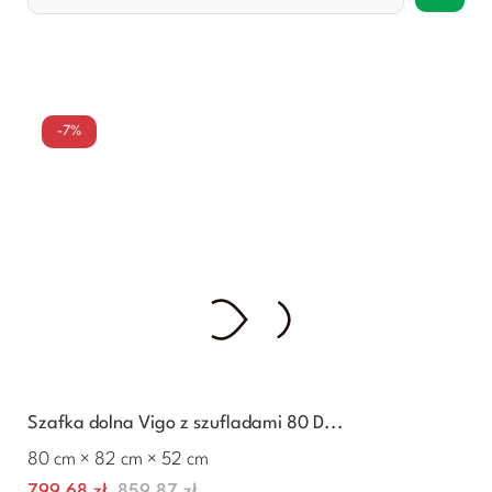
-7%
Szafka dolna Vigo z szufladami 80 D...
80 cm × 82 cm × 52 cm
Cena
Normalna
799,68 zł
859,87 zł