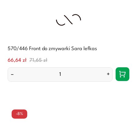
570/446 Front do zmywarki Sara lefkas
Cena
Normalna
66,64 zł
71,65 zł
cena
–
+
-8%