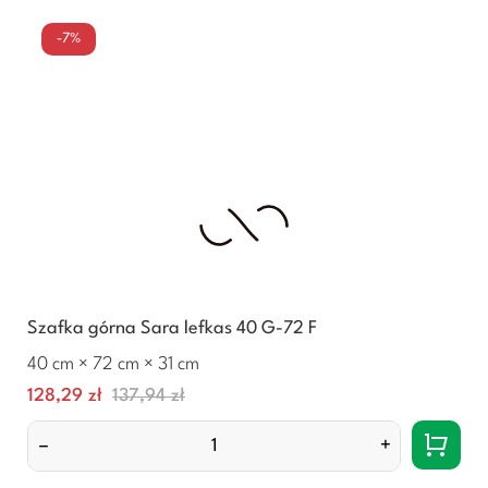
-7%
Szafka górna Sara lefkas 40 G-72 F
40 cm × 72 cm × 31 cm
Cena
Normalna
128,29 zł
137,94 zł
cena
–
+