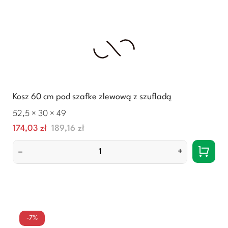
Kosz 60 cm pod szafke zlewową z szufladą
52,5 × 30 × 49
Cena
Normalna
174,03 zł
189,16 zł
cena
–
+
-7%