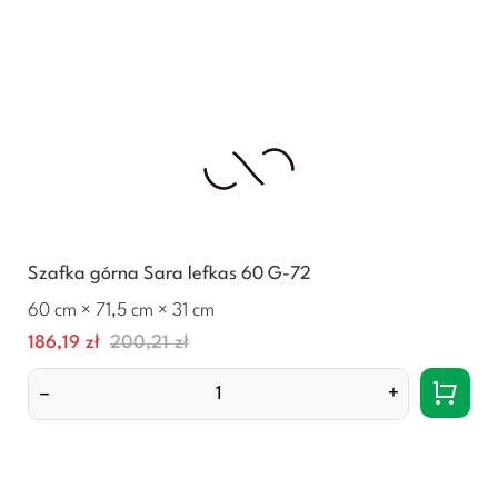
Szafka górna Sara lefkas 60 G-72
60 cm × 71,5 cm × 31 cm
Cena
Normalna
186,19 zł
200,21 zł
cena
–
+