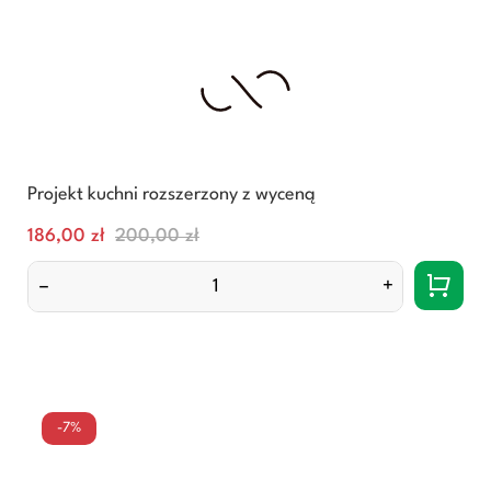
Projekt kuchni rozszerzony z wyceną
Cena
Normalna
186,00 zł
200,00 zł
cena
–
+
-7%