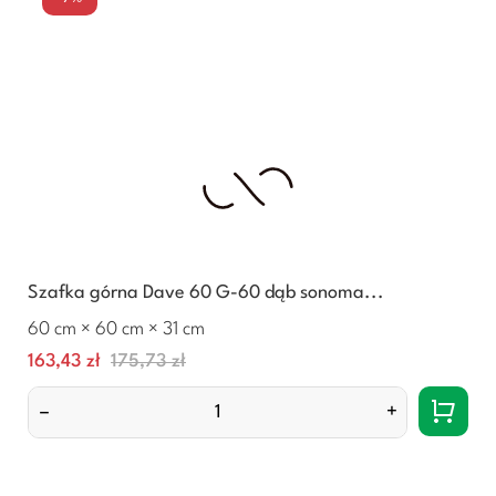
Szafka górna Dave 60 G-60 dąb sonoma...
60 cm × 60 cm × 31 cm
Cena
Normalna
163,43 zł
175,73 zł
cena
–
+