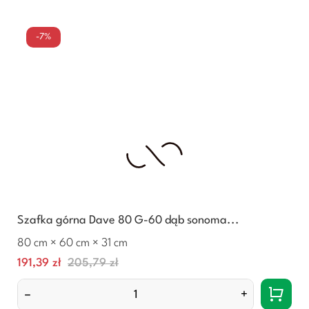
-7%
Szafka górna Dave 80 G-60 dąb sonoma...
80 cm × 60 cm × 31 cm
Cena
Normalna
191,39 zł
205,79 zł
cena
–
+