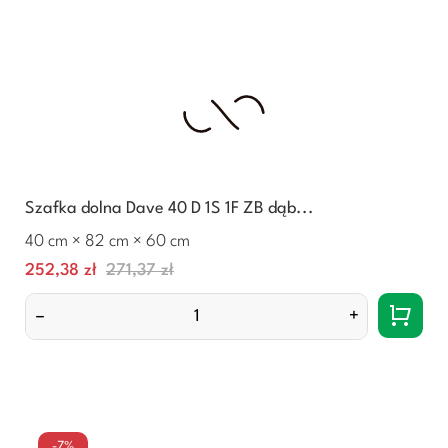
Szafka dolna Dave 40 D 1S 1F ZB dąb...
40 cm × 82 cm × 60 cm
Cena
Normalna
252,38 zł
271,37 zł
cena
–
+
-7%