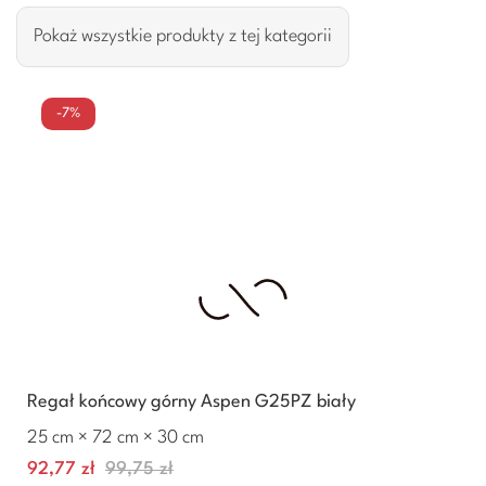
Pokaż wszystkie produkty z tej kategorii
-7%
Regał końcowy górny Aspen G25PZ biały
25 cm × 72 cm × 30 cm
Cena
Normalna
92,77 zł
99,75 zł