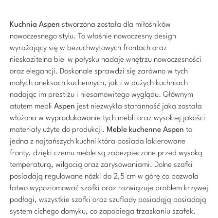
Kuchnia Aspen
stworzona została dla miłośników
nowoczesnego stylu. To właśnie nowoczesny design
wyrażający się w bezuchwytowych frontach oraz
nieskazitelna biel w połysku nadaje wnętrzu nowoczesności
oraz elegancji. Doskonale sprawdzi się zarówno w tych
małych aneksach kuchennych, jak i w dużych kuchniach
nadając im prestiżu i niesamowitego wyglądu. Głównym
atutem mebli
Aspen
jest niezwykła staranność jaka została
włożona w wyprodukowanie tych mebli oraz wysokiej jakości
materiały użyte do produkcji.
Meble kuchenne Aspen
to
jedna z najtańszych kuchni która posiada lakierowane
fronty, dzięki czemu meble są zabezpieczone przed wysoką
temperaturą, wilgocią oraz zarysowaniami. Dolne szafki
posiadają regulowane nóżki do 2,5 cm w górę co pozwala
łatwo wypoziomować szafki oraz rozwiązuje problem krzywej
podłogi, wszystkie szafki oraz szuflady posiadąją posiadają
system cichego domyku, co zapobiega trzaskaniu szafek.