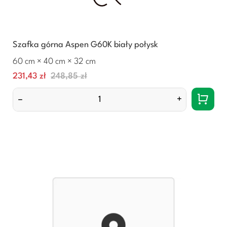
Szafka górna Aspen G60K biały połysk
60 cm × 40 cm × 32 cm
Cena
Normalna
231,43 zł
248,85 zł
cena
–
+