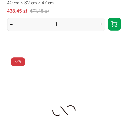
40 cm × 82 cm × 47 cm
Cena
Normalna
438,45 zł
471,45 zł
cena
–
+
-7%