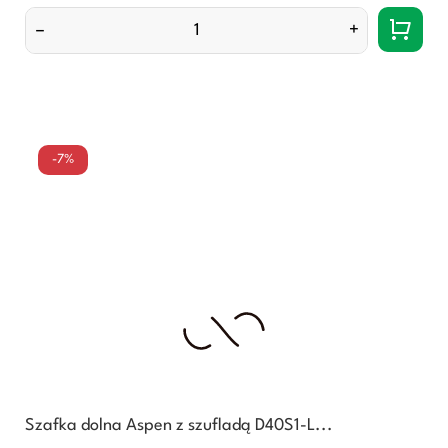
cena
–
+
-7%
Szafka dolna Aspen z szufladą D40S1-L...