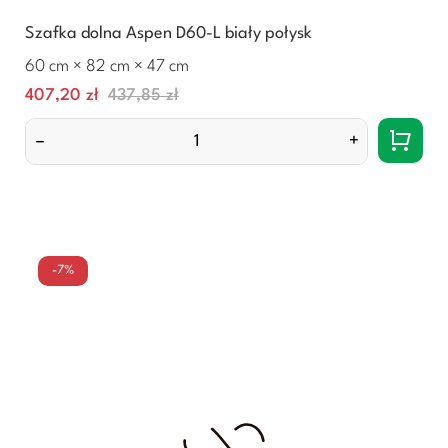
Szafka dolna Aspen D60-L biały połysk
60 cm × 82 cm × 47 cm
Cena
Normalna
407,20 zł
437,85 zł
cena
–
+
-7%