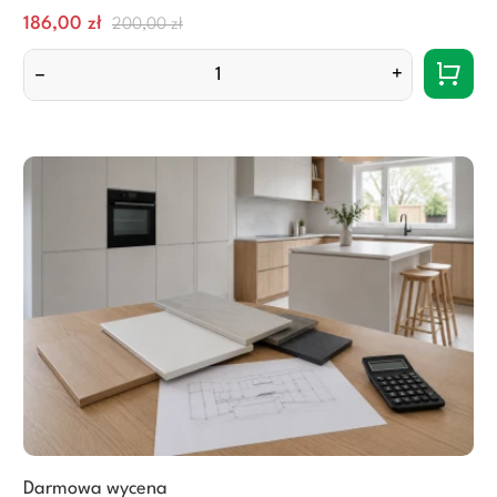
Cena
Normalna
186,00 zł
200,00 zł
cena
–
+
Darmowa wycena