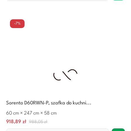
-7%
Sorento D60RWN-P, szafka do kuchni...
60 cm × 247 cm × 58 cm
Cena
Normalna
918,89 zł
988,05 zł
cena