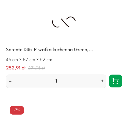
Sorento D45-P szafka kuchenna Green,...
45 cm × 87 cm × 52 cm
Cena
Normalna
252,91 zł
271,95 zł
cena
–
+
-7%