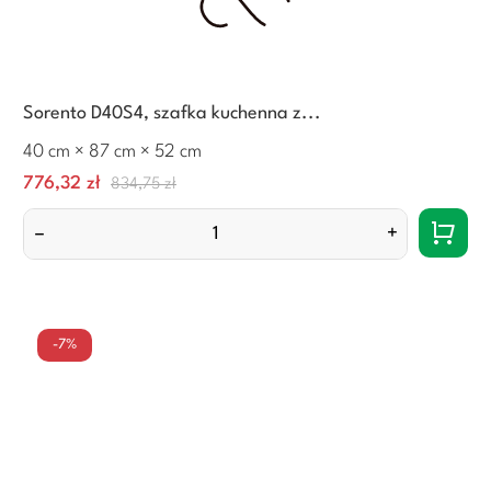
Sorento D40S4, szafka kuchenna z...
40 cm × 87 cm × 52 cm
Cena
Normalna
776,32 zł
834,75 zł
cena
–
+
-7%