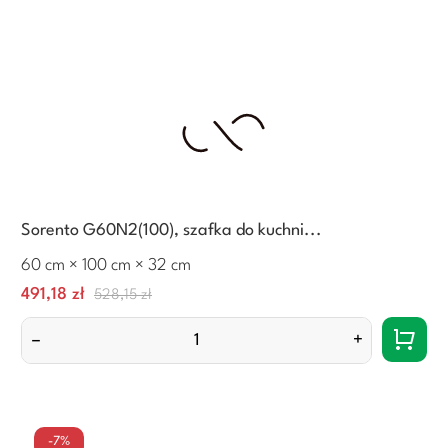
Sorento G60N2(100), szafka do kuchni...
60 cm × 100 cm × 32 cm
Cena
Normalna
491,18 zł
528,15 zł
cena
–
+
-7%