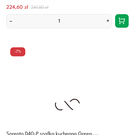
Cena
Normalna
224,60 zł
241,50 zł
cena
–
+
-7%
Sorento D40-P szafka kuchenna Green,...