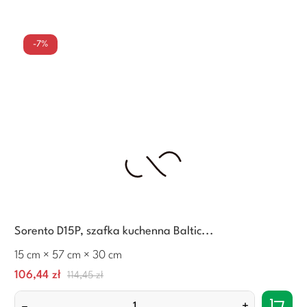
-7%
Sorento D15P, szafka kuchenna Baltic...
15 cm × 57 cm × 30 cm
Cena
Normalna
106,44 zł
114,45 zł
cena
–
+