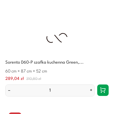
Sorento D60-P szafka kuchenna Green,...
60 cm × 87 cm × 52 cm
Cena
Normalna
289,04 zł
310,80 zł
cena
–
+