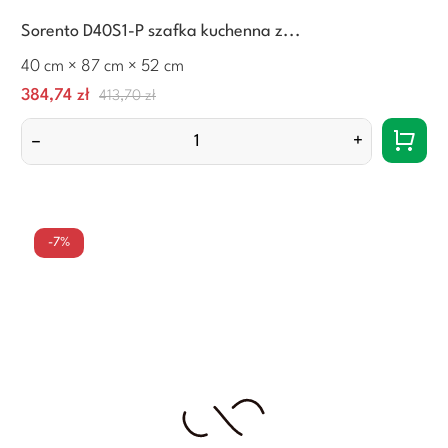
Sorento D40S1-P szafka kuchenna z...
40 cm × 87 cm × 52 cm
Cena
Normalna
384,74 zł
413,70 zł
cena
–
+
-7%