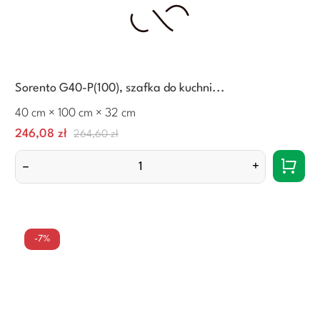
Sorento G40-P(100), szafka do kuchni...
40 cm × 100 cm × 32 cm
Cena
Normalna
246,08 zł
264,60 zł
cena
–
+
-7%