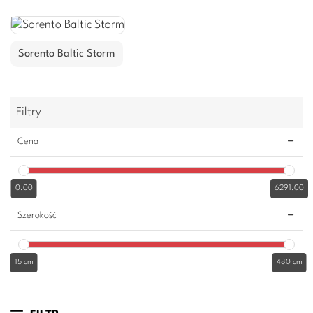
Sorento Baltic Storm
Filtry
Cena
0.00
6291.00
Szerokość
15 cm
480 cm