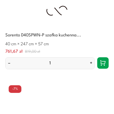
Sorento D40SPWN-P szafka kuchenna...
40 cm × 247 cm × 57 cm
Cena
Normalna
761,67 zł
819,00 zł
cena
–
+
-7%